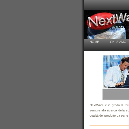
HOME
CHI SIAMO
NextWare è in grado di forni
sempre alla ricerca della s
qualità del prodotto da parte d