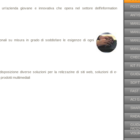
POST
un'azienda giovane e innovativa che opera nel settore dell'information
ANTI
MANU
MANU
onali su misura in grado di soddisfare le esigenze di ogni
MANU
MANU
CHEC
KIT F
isposizione diverse soluzioni per la relizzazine di siti web, soluzioni di e-
GUID
rodotti multimediali
SOFT
FAST 
ACI 
SMAR
RADA
GUIDA
PATE
VISUR