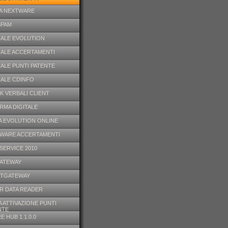
A NEXTWARE
SPAM
ALE EVOLUTION
ALE ACCERTAMENTI
ALE PUNTI PATENTE
ALE CDINFO
K VERBALI CLIENT
IRMA DIGITALE
A EVOLUTION ONLINE
WARE ACCERTAMENTI
SERVICE 2010
GATEWAY
TGATEWAY
R DATA READER
 ATTIVAZIONE PUNTI
NTE
E HUB 1.1.0.0