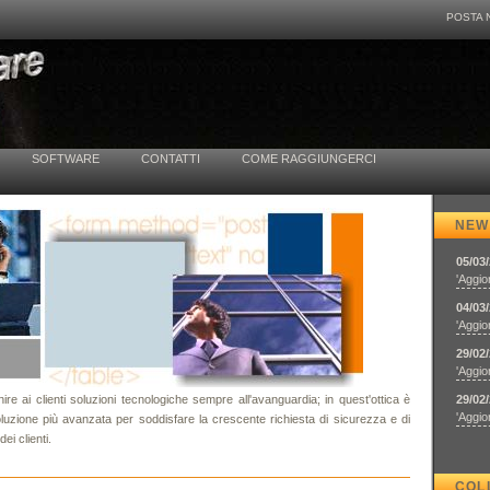
POSTA 
SOFTWARE
CONTATTI
COME RAGGIUNGERCI
NEW
05/03
'Aggio
04/03
'Aggio
29/02
'Aggio
re ai clienti soluzioni tecnologiche sempre all'avanguardia; in quest'ottica è
29/02
'Aggio
oluzione più avanzata per soddisfare la crescente richiesta di sicurezza e di
ei clienti.
COL